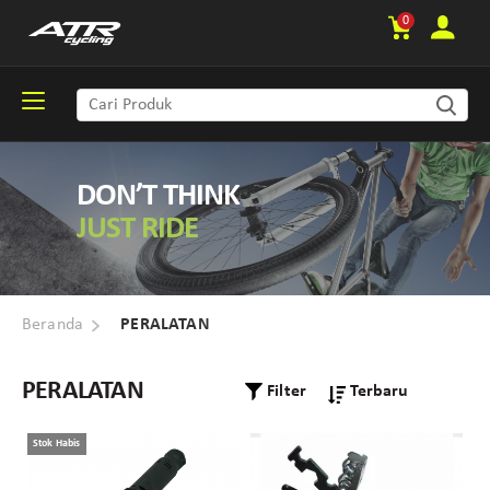
0
DON’T THINK
JUST RIDE
Beranda
PERALATAN
PERALATAN
Filter
Stok Habis