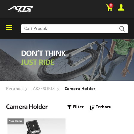
0
DON’T THINK
JUST RIDE
Beranda
AKSESORIS
Camera Holder
Camera Holder
Filter
Stok Habis