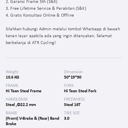
2. Garansi Frame 5th (S&K)
3. Free Lifetime Service & Perakitan (S&K)
4. Gratis Konsultasi Online & Offline
Silahkan hubungi Admin melalui tombol Whatsapp di bawah
kanan layar apabila ada yang ingin ditanyakan. Selamat
berbelanja di ATR Cycling!
Weight
Dimension
10.6 KG
50*19*90
FRAME
FORK
Hi Teen Steel Frame
Hi Teen Steel Fork
HANDLEBAR
FREEWHEEL
Steel ,Φ22.2 mm
Steel 16T
BRAKE
TIRE SIZE
(Front) V-Brake & (Rear) Band
3.0
Brake