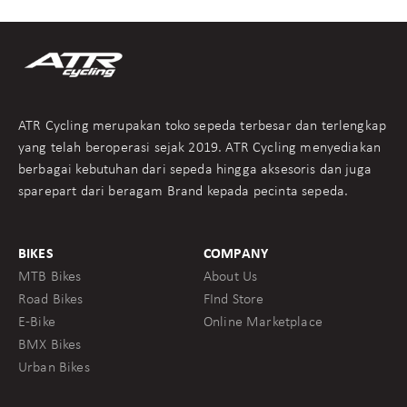
ATR Cycling merupakan toko sepeda terbesar dan terlengkap
yang telah beroperasi sejak 2019. ATR Cycling menyediakan
berbagai kebutuhan dari sepeda hingga aksesoris dan juga
sparepart dari beragam Brand kepada pecinta sepeda.
BIKES
COMPANY
MTB Bikes
About Us
Road Bikes
FInd Store
E-Bike
Online Marketplace
BMX Bikes
Urban Bikes