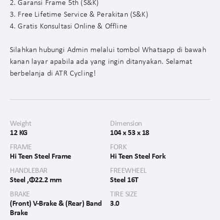
2. Garansi Frame 5th (S&K)
3. Free Lifetime Service & Perakitan (S&K)
4. Gratis Konsultasi Online & Offline
Silahkan hubungi Admin melalui tombol Whatsapp di bawah
kanan layar apabila ada yang ingin ditanyakan. Selamat
berbelanja di ATR Cycling!
Weight
Dimension
12 KG
104 x 53 x 18
FRAME
FORK
Hi Teen Steel Frame
Hi Teen Steel Fork
HANDLEBAR
FREEWHEEL
Steel ,Φ22.2 mm
Steel 16T
BRAKE
TIRE SIZE
(Front) V-Brake & (Rear) Band
3.0
Brake