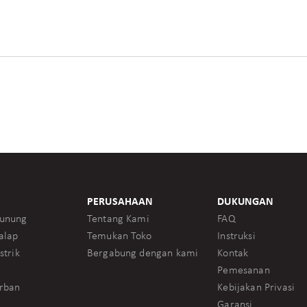
PERUSAHAAN
DUKUNGAN
unung
Tentang Kami
FAQ
alap
Temukan Toko
Instruksi
strik
Bergabung dengan kami
Kontak
Pemesanan
rban
Kebijakan Privasi
Garansi