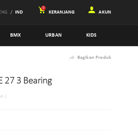
0
ENG
/
IND
KERANJANG
AKUN
BMX
URBAN
KIDS
Bagikan Produk
E 27 3 Bearing
an )