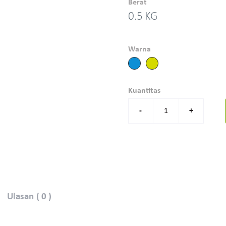
Berat
0.5 KG
Warna
Kuantitas
-
+
Ulasan ( 0 )