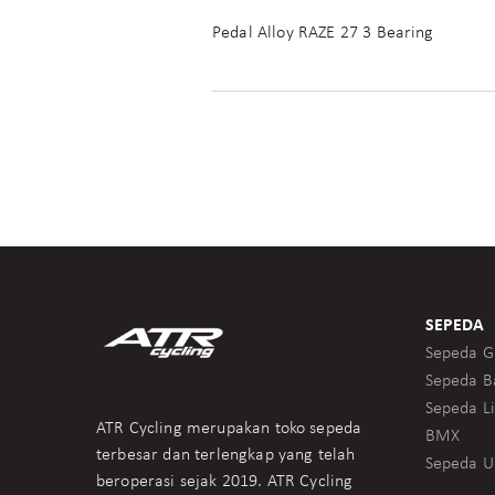
Pedal Alloy RAZE 27 3 Bearing
SEPEDA
Sepeda G
Sepeda B
Sepeda Li
ATR Cycling merupakan toko sepeda
BMX
terbesar dan terlengkap yang telah
Sepeda U
beroperasi sejak 2019. ATR Cycling