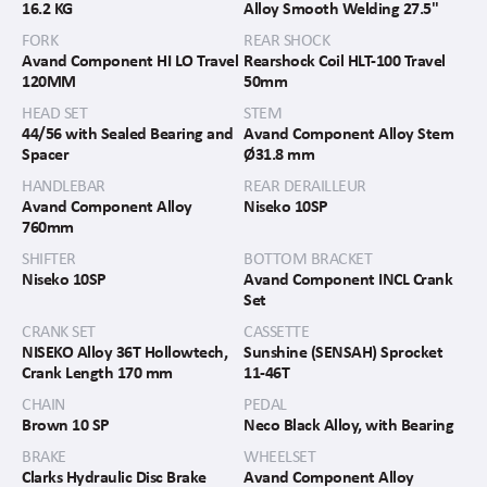
16.2 KG
Alloy Smooth Welding 27.5"
FORK
REAR SHOCK
Avand Component HI LO Travel
Rearshock Coil HLT-100 Travel
120MM
50mm
HEAD SET
STEM
44/56 with Sealed Bearing and
Avand Component Alloy Stem
Spacer
Ø31.8 mm
HANDLEBAR
REAR DERAILLEUR
Avand Component Alloy
Niseko 10SP
760mm
SHIFTER
BOTTOM BRACKET
Niseko 10SP
Avand Component INCL Crank
Set
CRANK SET
CASSETTE
NISEKO Alloy 36T Hollowtech,
Sunshine (SENSAH) Sprocket
Crank Length 170 mm
11-46T
CHAIN
PEDAL
Brown 10 SP
Neco Black Alloy, with Bearing
BRAKE
WHEELSET
Clarks Hydraulic Disc Brake
Avand Component Alloy