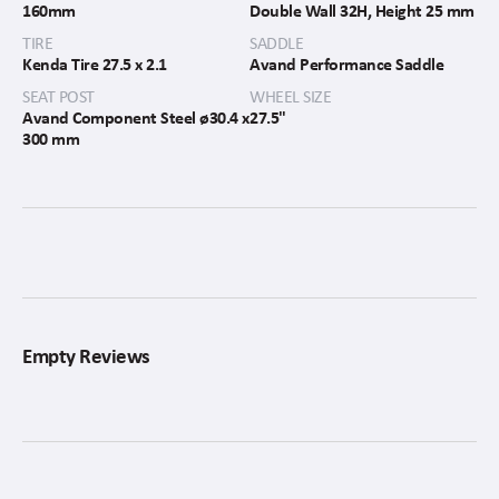
160mm
Double Wall 32H, Height 25 mm
TIRE
SADDLE
Kenda Tire 27.5 x 2.1
Avand Performance Saddle
SEAT POST
WHEEL SIZE
Avand Component Steel ø30.4 x
27.5"
300 mm
Empty Reviews