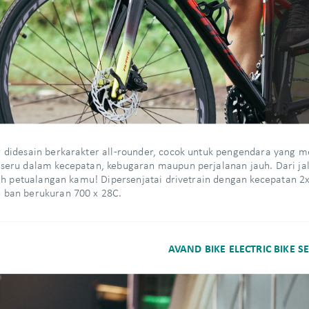
 didesain berkarakter all-rounder, cocok untuk pengendara yang 
seru dalam kecepatan, kebugaran maupun perjalanan jauh. Dari jal
ilih petualangan kamu! Dipersenjatai drivetrain dengan kecepatan 
 ban berukuran 700 x 28C.
AVAND BIKE ELECTRIC BIKE SE