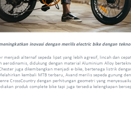
eningkatkan inovasi dengan merilis electric bike dengan teknolo
r menjadi alternaf sepeda lipat yang lebih agresif, lincah dan ce
ih aerodinamis, didukung dengan material Aluminium Alloy bertekno
 Chester juga dikembangkan menjadi e-bike, bertenaga listrik dengan
 Melahirkan kembali MTB terbaru, Avand merilis sepeda gunung den
enre CrossCountry dengan perhitungan geometri yang menyesuaika
iakan produk complete bike tapi juga tersedia kelengkapan bersep