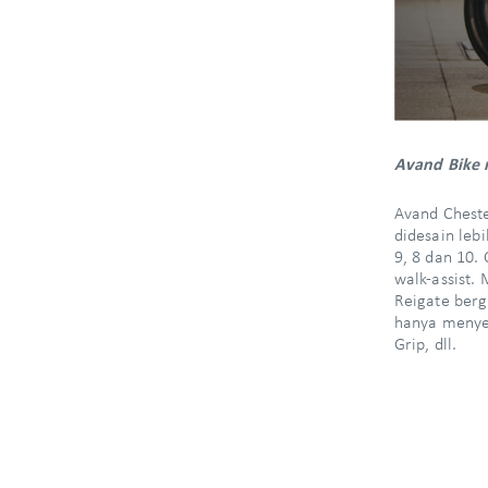
Avand Bike m
Avand Cheste
didesain leb
9, 8 dan 10.
walk-assist.
Reigate berg
hanya menyed
Grip, dll.