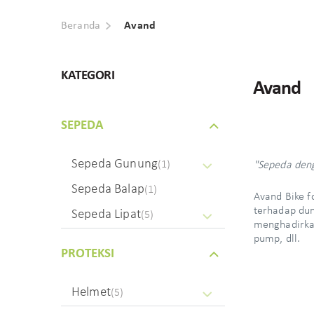
Beranda
Avand
KATEGORI
Avand
SEPEDA
Sepeda Gunung
(1)
"Sepeda deng
Sepeda Balap
(1)
Avand Bike f
terhadap du
Sepeda Lipat
(5)
menghadirkan
pump, dll.
PROTEKSI
Helmet
(5)