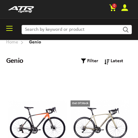
0
Home
Genio
Genio
Filter
Out Of Stock