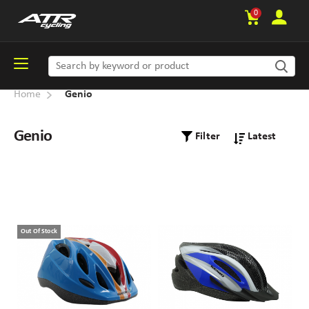
0
Home
Genio
Genio
Filter
Out Of Stock