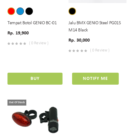
Tempat Botol GENIO BC-01
Jalu BMX GENIO Steel PG01S
M14 Black
Rp. 19,900
Rp. 30,000
( 0 Review )
( 0 Review )
BUY
NOTIFY ME
Out Of Stock