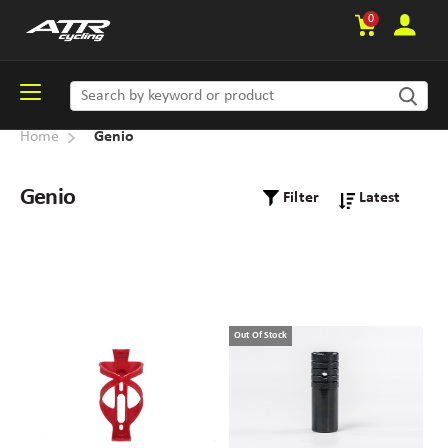
0
Home
Genio
Genio
Filter
Out Of Stock