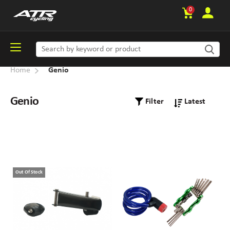
0
Home
Genio
Genio
Filter
Out Of Stock