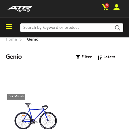
0
Home
Genio
Genio
Filter
Out Of Stock