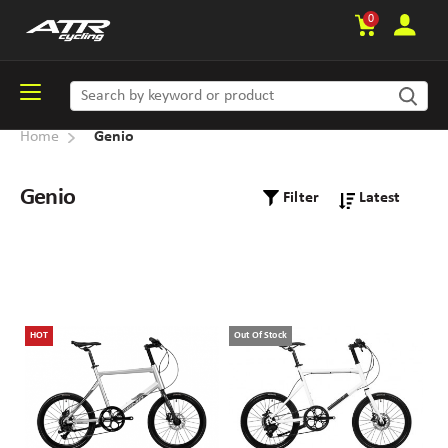
0
Home
Genio
Genio
Filter
HOT
Out Of Stock