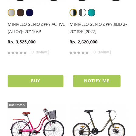
MINIVELO GENIO ZIPPY ACTIVE
MINIVELO GENIO ZIPPY JILID 2 -
(ALLOY) - 20" 10SP
20" 8SP (2022)
Rp. 3,525,000
Rp. 2,620,000
( 0 Review )
( 0 Review )
BUY
NOTIFY ME
Out Of Stock