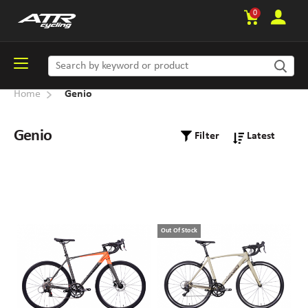
0
Home
Genio
Genio
Filter
Out Of Stock