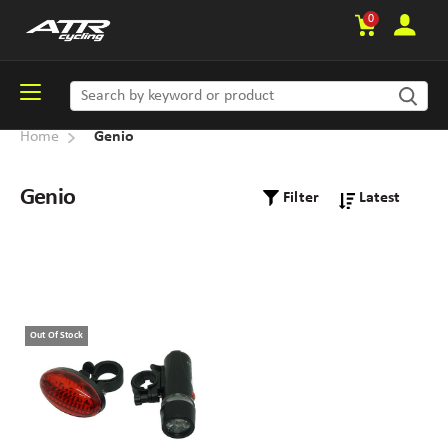
0
Home
Genio
Genio
Filter
Out Of Stock