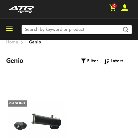
0
Home
Genio
Genio
Filter
Out Of Stock